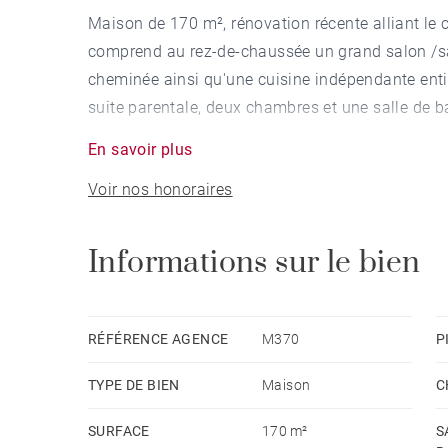
Maison de 170 m², rénovation récente alliant le
comprend au rez-de-chaussée un grand salon /sa
cheminée ainsi qu'une cuisine indépendante enti
suite parentale, deux chambres et une salle de b
peut être transformée en 2 autres. Une grande c
En savoir plus
Voir nos honoraires
Informations sur le bien
RÉFÉRENCE AGENCE
M370
P
TYPE DE BIEN
Maison
C
SURFACE
170 m²
S