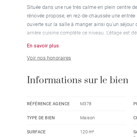
Située dans une rue très calme en plein centre 
rénovée propose, en rez-de-chaussée une entrée 
ouverte sur la salle à manger ainsi qu'un séjour
arrière cuisine complète ce niveau. L'étage est dé
grande salle de bains avec douche et baignoire,
En savoir plus
terrasse privative. Un lieux très calme en plein c
Voir nos honoraires
commodités. Une place de stationnement complè
Informations sur le bien
RÉFÉRENCE AGENCE
M378
P
TYPE DE BIEN
Maison
C
SURFACE
120 m²
S