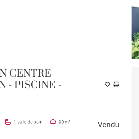
 CENTRE -
M
 - PISCINE -
1 salle de bain
90 m²
Vendu