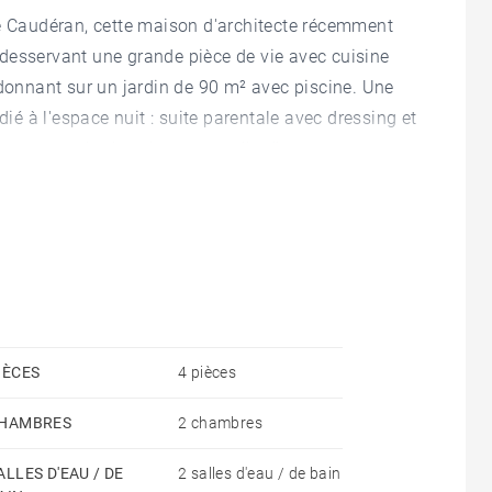
de Caudéran, cette maison d'architecte récemment
desservant une grande pièce de vie avec cuisine
 donnant sur un jardin de 90 m² avec piscine. Une
dié à l'espace nuit : suite parentale avec dressing et
 une seconde chambre avec salle d'eau et sa
oeur du centre, à proximité de toutes les
te cette maison.
IÈCES
4 pièces
HAMBRES
2 chambres
ALLES D'EAU / DE
2 salles d'eau / de bain