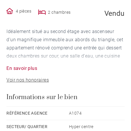
4 pièces
Vendu
2 chambres
Idéalement situé au second étage avec ascenseur
d'un magnifique immeuble aux abords du triangle, cet
appartement rénové comprend une entrée qui dessert
deux chambres sur cour, une salle d'eau, une cuisine
indépendante avec verrière atelier ouvrant sur la salle
En savoir plus
à manger ainsi qu'un salon. Une grande cave voutée
Voir nos honoraires
complète ce bien rénové aux prestations anciennes
conservées.
Informations sur le bien
RÉFÉRENCE AGENCE
A1074
SECTEUR/ QUARTIER
Hyper centre