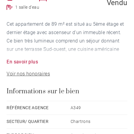
Vendu
1 salle d'eau
Cet appartement de 89 m² est situé au 5ème étage et
dernier étage avec ascenseur d'un immeuble récent.
Ce bien très lumineux comprend un séjour donnant
sur une terrasse Sud-ouest, une cuisine américaine
meublée et équipée donnant sur une grande terrasse
En savoir plus
sans vis à vis, deux chambres ouverte sur la terrasse,
Voir nos honoraires
un dressing et une salle d'eau. Deux places de parking
dont un box fermé complètent l'ensemble.
Informations sur le bien
RÉFÉRENCE AGENCE
A349
SECTEUR/ QUARTIER
Chartrons