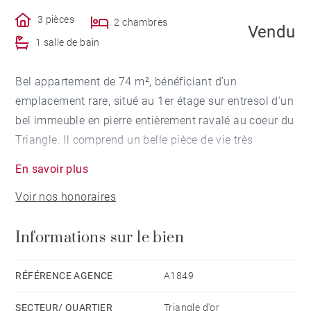
3 pièces
2 chambres
Vendu
1 salle de bain
Bel appartement de 74 m², bénéficiant d'un
emplacement rare, situé au 1er étage sur entresol d'un
bel immeuble en pierre entièrement ravalé au coeur du
Triangle. Il comprend un belle pièce de vie très
lumineuse, plein sud et sans vis à vis avec une cuisine
En savoir plus
américaine équipée et meublée, deux chambres et une
Voir nos honoraires
salle de bains. Un balcon complète ce bel
appartement à deux pas des commerces. Ce bien est
Informations sur le bien
vendu meublé.
RÉFÉRENCE AGENCE
A1849
SECTEUR/ QUARTIER
Triangle d'or