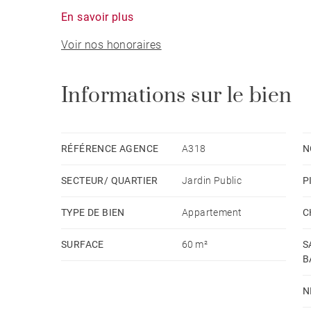
En savoir plus
Voir nos honoraires
Informations sur le bien
RÉFÉRENCE AGENCE
A318
N
SECTEUR/ QUARTIER
Jardin Public
P
TYPE DE BIEN
Appartement
C
SURFACE
60 m²
S
B
N