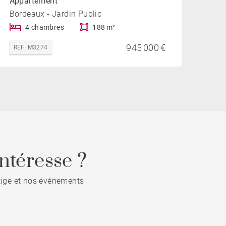
Appartement
Bordeaux - Jardin Public
4 chambres
188 m²
945 000 €
REF. M3274
ntéresse ?
stige et nos événements