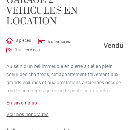
GARAGE 2
VEHICULES EN
LOCATION
8 pièces
5 chambres
Vendu
3 salles d'eau
Au sein d'un bel immeuble en pierre situé en plein
coeur des chartrons, cet appartement traversant aux
grands volumes et aux prestations anciennes occupe
tout le premier étage de cette petite copropriété et
dispose de deux entrées. Il se compose d'une entrée
En savoir plus
principale desservant un grand double séjour, un
Voir nos honoraires
passage sous verrière menant à la cuisine et l'arrière
cuisine, 5 chambres dont 3 avec salle d'eau et une