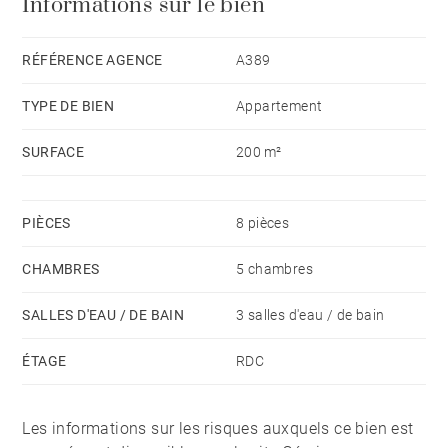
Informations sur le bien
utilisée en bureau. Une terrasse de 12 m² ainsi qu'un
garage en location accueillant deux véhicules
complètent ce bien. Bel appartement aux prestations
RÉFÉRENCE AGENCE
A389
anciennes et grands volumes en plein coeur des
TYPE DE BIEN
Appartement
chartrons, entre les quais et le jardin public.
SURFACE
200 m²
PIÈCES
8 pièces
CHAMBRES
5 chambres
SALLES D'EAU / DE BAIN
3 salles d'eau / de bain
ÉTAGE
RDC
Les informations sur les risques auxquels ce bien est