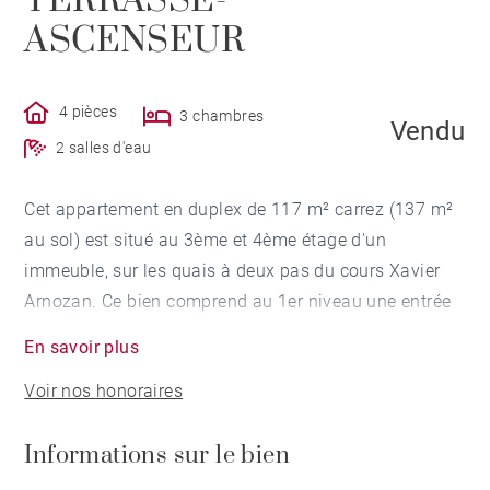
TERRASSE-
ASCENSEUR
4 pièces
3 chambres
Vendu
2 salles d'eau
Cet appartement en duplex de 117 m² carrez (137 m²
au sol) est situé au 3ème et 4ème étage d'un
immeuble, sur les quais à deux pas du cours Xavier
Arnozan. Ce bien comprend au 1er niveau une entrée
desservant un séjour avec une vue dégagée sur la
En savoir plus
Garonne, une cuisine américaine, une chambre et sa
Voir nos honoraires
salle d'eau. Au 2ème niveau un palier distribue, deux
chambres donnant sur une terrasse et une salle d'eau.
Informations sur le bien
Un garage en amodiation complète cet appartement
très lumineux et idéalement placé.