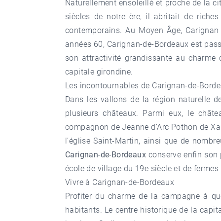
Naturellement ensoleillé et proche de la cit
siècles de notre ère, il abritait de rich
contemporains. Au Moyen Âge, Carignan d
années 60, Carignan-de-Bordeaux est pass
son attractivité grandissante au charme d
capitale girondine.
Les incontournables de Carignan-de-Bord
Dans les vallons de la région naturelle d
plusieurs châteaux. Parmi eux, le châtea
compagnon de Jeanne d’Arc Pothon de Xaint
l’église Saint-Martin, ainsi que de nombr
Carignan-de-Bordeaux
conserve enfin son 
école de village du 19e siècle et de ferm
Vivre à Carignan-de-Bordeaux
Profiter du charme de la campagne à que
habitants. Le centre historique de la capit