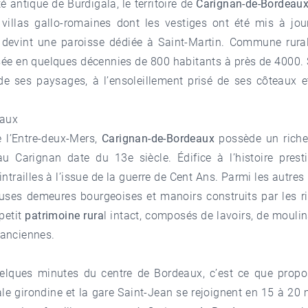
é antique de Burdigala, le territoire de
Carignan-de-Bordeau
es villas gallo-romaines dont les vestiges ont été mis à j
evint une paroisse dédiée à Saint-Martin. Commune rural
ée en quelques décennies de 800 habitants à près de 4000. 
e ses paysages, à l’ensoleillement prisé de ses côteaux et
eaux
e l’Entre-deux-Mers,
Carignan-de-Bordeaux
possède un riche
u Carignan date du 13e siècle. Édifice à l’histoire prestig
railles à l’issue de la guerre de Cent Ans. Parmi les autres
euses demeures bourgeoises et manoirs construits par les ric
petit
patrimoine rura
l intact, composés de lavoirs, de mouli
es anciennes.
lques minutes du centre de Bordeaux, c’est ce que propos
ale girondine et la gare Saint-Jean se rejoignent en 15 à 20 