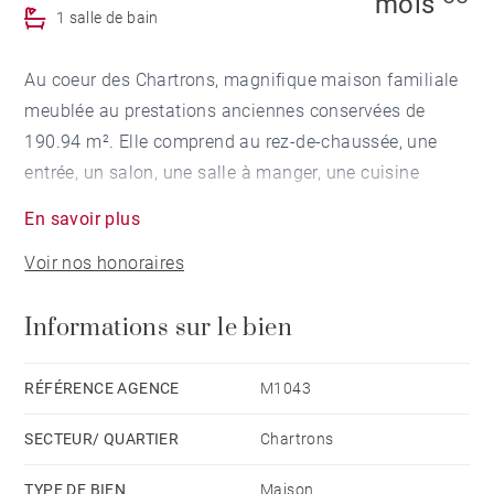
mois
1 salle de bain
Au coeur des Chartrons, magnifique maison familiale
meublée au prestations anciennes conservées de
190.94 m². Elle comprend au rez-de-chaussée, une
entrée, un salon, une salle à manger, une cuisine
indépendante meublée et équipée avec souillarde, un
En savoir plus
second salon d'été dans la véranda, WC indépendant
Voir nos honoraires
ainsi qu'une lingerie équipée.
Au 1er niveau, un palier desservant 3 chambres avec
Informations sur le bien
chacune sa salle d'eau privative avec toilette ainsi
qu'un bureau/chambre puis une grand salle de bains
indépendante.
RÉFÉRENCE AGENCE
M1043
Une dépendance (chambre + salle d'eau) ainsi qu'un
SECTEUR/ QUARTIER
Chartrons
beau jardin de ville arboré avec terrasse complètent ce
bien d'exception. Parking sécurisé en sus : 110
TYPE DE BIEN
Maison