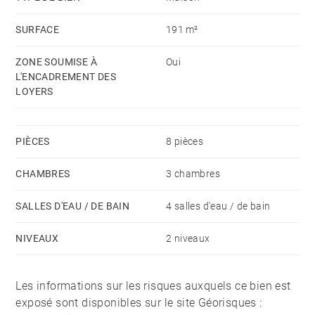
€/mois.
SURFACE
191 m²
Ses atouts : maison familiale coup de cœur, jardin,
ZONE SOUMISE À
Oui
parking, belles prestations anciennes, dépendance,
L'ENCADREMENT DES
commerces de proximité, présentation soignée.
LOYERS
Disponibilité : immédiate
PIÈCES
8 pièces
Loyer HC : 2 500 €
Provisions pour charges locatives mensuelles avec
CHAMBRES
3 chambres
régularisation annuelle : 65 € (entretien jardin et
SALLES D'EAU / DE BAIN
4 salles d'eau / de bain
ordures ménagères)
Dépôt de garantie : 2 mois de loyer HC
NIVEAUX
2 niveaux
Honoraires à la charge du locataire : bail ALur :
13€/m² - bail Code Civil : 9% du loyer annuel HC + TVA
Les informations sur les risques auxquels ce bien est
exposé sont disponibles sur le site Géorisques :