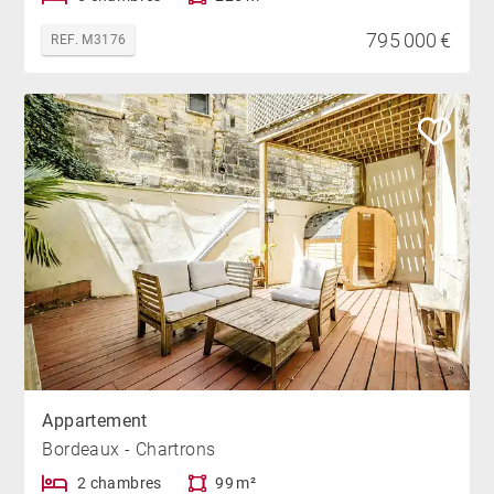
795 000 €
REF. M3176
Appartement
Bordeaux - Chartrons
2 chambres
99 m²