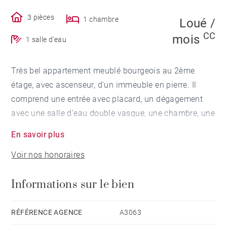
3 pièces
1 chambre
Loué /
CC
mois
1 salle d'eau
Très bel appartement meublé bourgeois au 2ème
étage, avec ascenseur, d'un immeuble en pierre. Il
comprend une entrée avec placard, un dégagement
avec une salle d'eau double vasque, une chambre, une
cuisine indépendante, une grande salle à manger en
En savoir plus
enfilade et un salon. Un dressing indépendant.
Voir nos honoraires
Ses Atouts : idéal pied à terre, lumineux et mobilier
Informations sur le bien
très qualitatif.
Disponibilité : immédiate
RÉFÉRENCE AGENCE
A3063
Loyer HC : 2 625 €