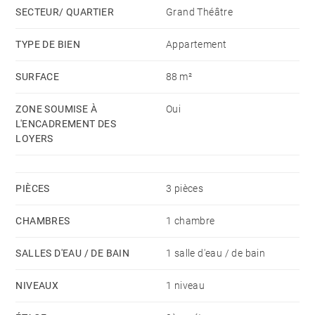
SECTEUR/ QUARTIER
Grand Théâtre
Provision mensuelle avec régularisation annuelle : 75
€ entretien des parties communes, ascenseur et eau
TYPE DE BIEN
Appartement
froide.
SURFACE
88 m²
Charges locataires : électricité, internet, taxe des
ordures ménagère,
ZONE SOUMISE À
Oui
Honoraires Barnes Locataire : Bail Code Civil (9% du
L'ENCADREMENT DES
loyer annuel HC + TVA
LOYERS
PIÈCES
3 pièces
CHAMBRES
1 chambre
SALLES D'EAU / DE BAIN
1 salle d'eau / de bain
NIVEAUX
1 niveau