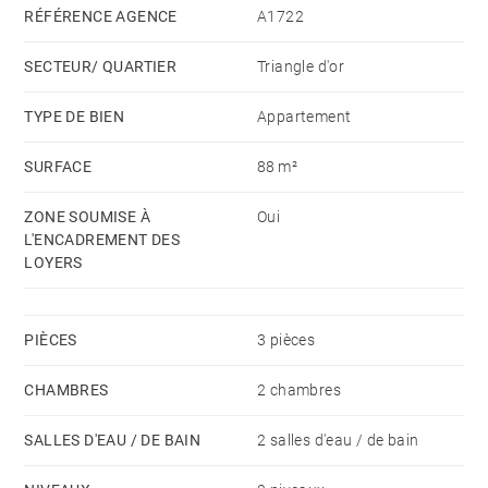
bureau. Chauffage électrique.
RÉFÉRENCE AGENCE
A1722
SECTEUR/ QUARTIER
Triangle d'or
Atouts: lumineux, deux espaces nuit séparés,
équipement cuisine qualitatif (Gagenau).
TYPE DE BIEN
Appartement
SURFACE
88 m²
Disponibilité : 1 octobre 2022
Loyer HC : 1 131 €
ZONE SOUMISE À
Oui
Complément de loyer : 337 €
L'ENCADREMENT DES
Provision pour charges mensuelles avec révision
LOYERS
annuelle : 68,50 €
Dépôt de garantie : 1 mois de loyer HC soit 1468 €
PIÈCES
3 pièces
Honoraires Barnes charge locataire : Bail Alur (13€/m²
dont 3€/m² état des lieux d'entrée)- Bail Code Civil
CHAMBRES
2 chambres
(9% du loyer annuel HC plus TVA)
SALLES D'EAU / DE BAIN
2 salles d'eau / de bain