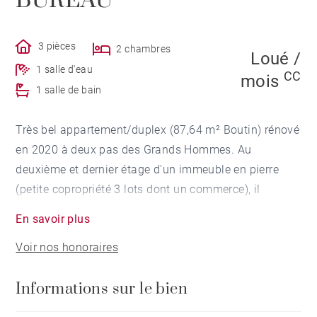
BUREAU
3 pièces
2 chambres
Loué /
1 salle d'eau
CC
mois
1 salle de bain
Très bel appartement/duplex (87,64 m² Boutin) rénové
en 2020 à deux pas des Grands Hommes. Au
deuxième et dernier étage d'un immeuble en pierre
(petite copropriété 3 lots dont un commerce), il
comprend une entrée avec placard, un séjour avec
En savoir plus
plafond cathédrale, une cuisine aménagée, un WC
Voir nos honoraires
indépendant et une chambre avec salle d'eau. Le
deuxième niveau dessert un espace sous
Informations sur le bien
comble(lingerie et stockage), une salle de bains avec
WC et une chambre avec mezzanine pour un espace