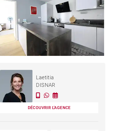
APPARTEMENT BORDEAUX
CC
Loué / mois
Laetitia
- 70 M²
DISNAR
DÉCOUVRIR L'AGENCE