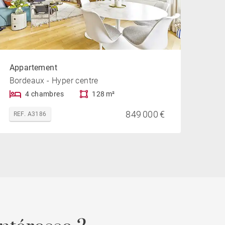
Appartement
Bordeaux - Hyper centre
4 chambres
128 m²
849 000 €
REF. A3186