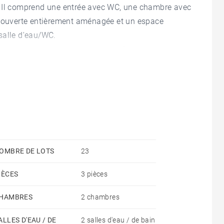
. Il comprend une entrée avec WC, une chambre avec
e ouverte entièrement aménagée et un espace
salle d'eau/WC.
ts distincts, parking et ascenseur. Proches des
loyer
 ascenseur, parking et taxe des ordures ménagères)
t
OMBRE DE LOTS
23
ipale) 13€/m² dont 3€/m² pour l'état des lieux
IÈCES
3 pièces
nce secondaire/pied à terre): 9% du loyer annuel HC +
HAMBRES
2 chambres
ALLES D'EAU / DE
2 salles d'eau / de bain