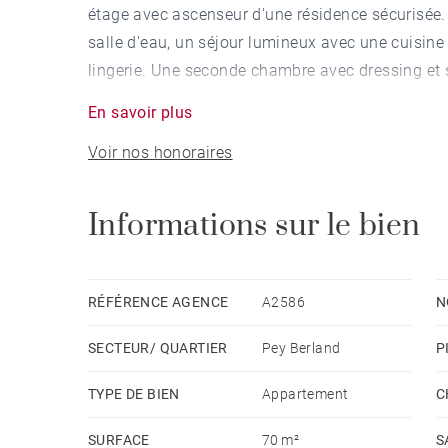
étage avec ascenseur d'une résidence sécurisée
salle d'eau, un séjour lumineux avec une cuisin
lingerie. Une seconde chambre avec dressing et 
Atouts : lumineux, centre ville, deux espaces nui
En savoir plus
commerces et des transports.
Voir nos honoraires
Disponibilité : 15 mai 2025
Loyer HC: 1 295 € dont 162 € de complément de 
Informations sur le bien
Charges forfaitaires : 145 € (parties communes,
En supplément locataire : eau, électricité, interne
Dépôt de garantie : 2 mois de loyer HC
RÉFÉRENCE AGENCE
A2586
N
Honoraires locataire : Bail Alur (résidence princ
SECTEUR/ QUARTIER
Pey Berland
P
d'entrée - Bail Code Civil (bail société ou réside
TVA
TYPE DE BIEN
Appartement
C
Caution souhaitée
SURFACE
70 m²
S