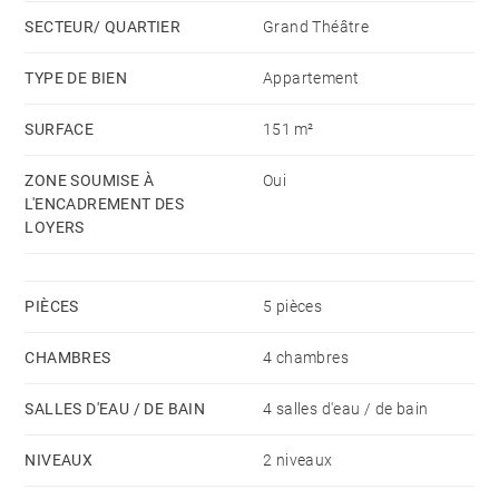
Atouts : lumineux, au coeur de Bordeaux, calme, belle
SECTEUR/ QUARTIER
Grand Théâtre
terrasse, climatisation, décoration soignée, 4 pièces
d'eau, ascenseur privé.
TYPE DE BIEN
Appartement
SURFACE
151 m²
Loyer HC : 4 000 €
Provision mensuelle avec régularisation annuelle :
ZONE SOUMISE À
Oui
180 € (entretien des communs, ascenseur, eau froide
L'ENCADREMENT DES
et TOM)
LOYERS
Dépôt de garantie : 2 mois de loyer HC
Honoraires Barnes charge locataire : Bail Alur : 13€/m²
PIÈCES
5 pièces
dont 3€/m² pr l'état des lieux d'entrée - Bail Code Civil
: 9% du loyer annuel HC + TVA
CHAMBRES
4 chambres
Caution souhaitée
SALLES D'EAU / DE BAIN
4 salles d'eau / de bain
NIVEAUX
2 niveaux