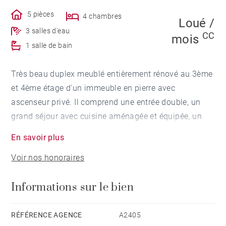
5 pièces
4 chambres
Loué /
3 salles d'eau
CC
mois
1 salle de bain
Très beau duplex meublé entièrement rénové au 3ème
et 4ème étage d'un immeuble en pierre avec
ascenseur privé. Il comprend une entrée double, un
grand séjour avec cuisine aménagée et équipée, un
bureau/chambre avec salle d'eau et une seconde
En savoir plus
chambre avec salle d'eau, WC invité.
Voir nos honoraires
A l'étage supérieur, un palier dessert deux chambres
avec chacune une piece d'eau privative , un WC et un
Informations sur le bien
espace lingerie ainsi qu'une grande terrasse sans vis-
à-vis.
RÉFÉRENCE AGENCE
A2405