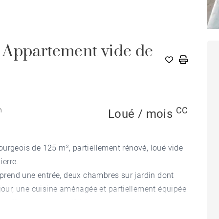
 Appartement vide de
CC
n
Loué / mois
urgeois de 125 m², partiellement rénové, loué vide
erre.
rend une entrée, deux chambres sur jardin dont
éjour, une cuisine aménagée et partiellement équipée
uffage gaz collectif (répartiteur de frais de
de parking à proximité est incluse.