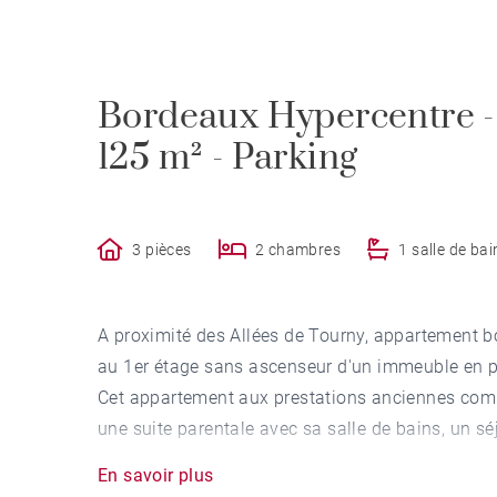
Bordeaux Hypercentre -
125 m² - Parking
3 pièces
2 chambres
1 salle de bai
A proximité des Allées de Tourny, appartement bo
au 1er étage sans ascenseur d'un immeuble en pi
Cet appartement aux prestations anciennes comp
une suite parentale avec sa salle de bains, un s
(manque le réfrigérateur), un WC indépendant. Cha
En savoir plus
chauffage (RFC) sur chaque radiateur. Une place 