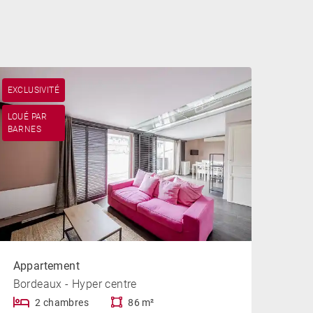
EXCLUSIVITÉ
LOUÉ PAR
BARNES
Appartement
Bordeaux - Hyper centre
2 chambres
86 m²