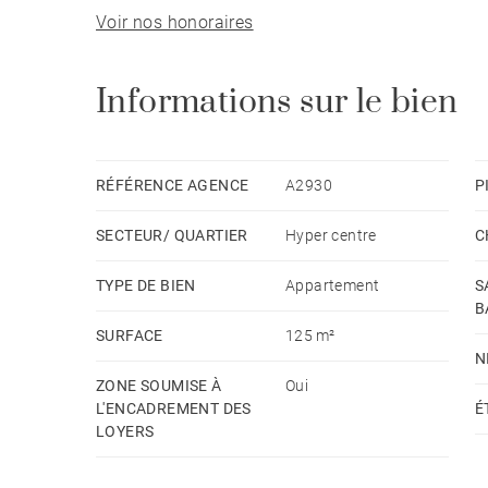
Voir nos honoraires
Disponibilité : Immédiate
Loyer HC : 1 580 €
Informations sur le bien
Provision pour charges mensuelles avec régularis
froide, l'entretien des parties communes, la tax
Dépôt de garantie : 1 mois de loyer HC
RÉFÉRENCE AGENCE
A2930
P
Honoraires Barnes charges locataire : Bail Alur (1
SECTEUR/ QUARTIER
Hyper centre
C
Code Civil (9% du loyer annuel HC + TVA)
Caution souhaitée
TYPE DE BIEN
Appartement
S
B
SURFACE
125 m²
N
ZONE SOUMISE À
Oui
L'ENCADREMENT DES
É
LOYERS