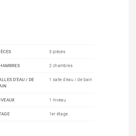
ation annuelle : 295 € incluant le chauffage, l'eau
e des ordures ménagères
IÈCES
3 pièces
3€/m² dont 3€/m² pr l'état des lieux d'entrée) - Bail
HAMBRES
2 chambres
ALLES D'EAU / DE
1 salle d'eau / de bain
AIN
IVEAUX
1 niveau
TAGE
1er étage