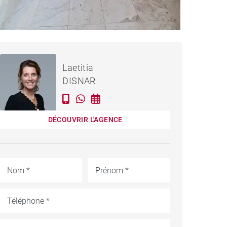
APPARTEMENT BORDEAUX
CC
Loué / mois
Laetitia
- 125 M²
DISNAR
DÉCOUVRIR L'AGENCE