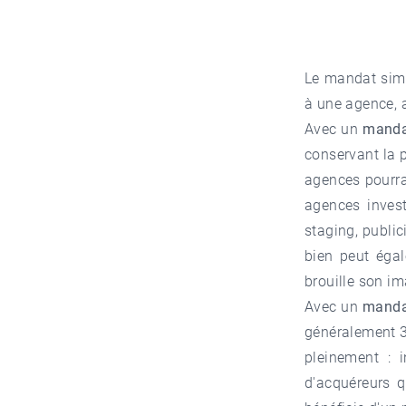
Le mandat simp
à une agence, a
Avec un
manda
conservant la 
agences pourrai
agences inves
staging, public
bien peut égal
brouille son im
Avec un
manda
généralement 3 
pleinement : i
d'acquéreurs qu