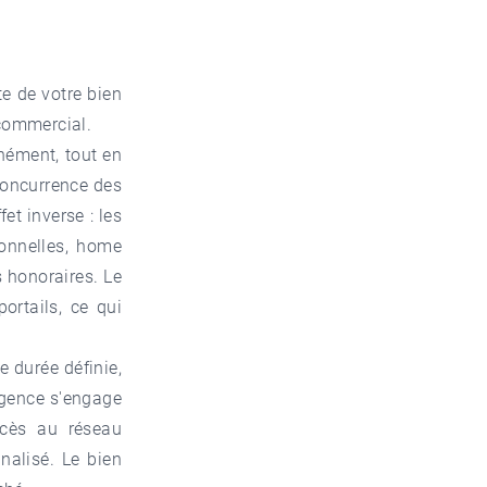
e de votre bien
 commercial.
nément, tout en
concurrence des
et inverse : les
onnelles, home
s honoraires. Le
ortails, ce qui
e durée définie,
agence s'engage
ccès au réseau
nalisé. Le bien