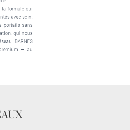
ché.
 la formule qui
entés avec soin,
s portails sans
ation, qui nous
 réseau BARNES
n premium — au
EAUX