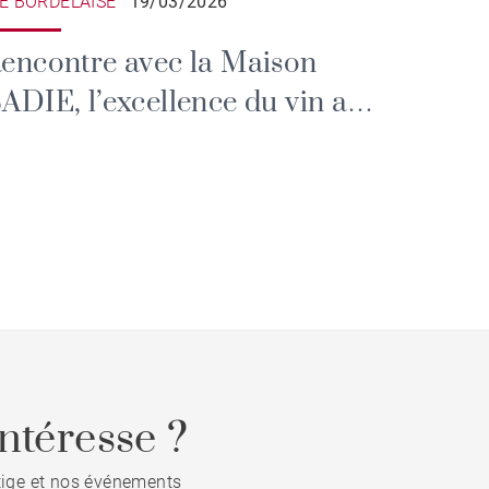
IE BORDELAISE
19/03/2026
encontre avec la Maison
E, l’excellence du vin au
œur du Triangle d’Or
ntéresse ?
stige et nos événements