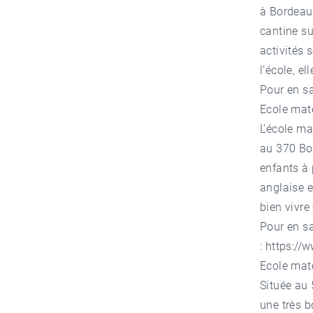
à Bordeau
cantine su
activités
l’école, e
Pour en sa
Ecole mate
L’école m
au 370 Bou
enfants à
anglaise e
bien vivre
Pour en sa
:
https://
Ecole mat
Située au
une très 