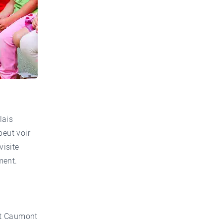
lais
peut voir
visite
ment.
ert Caumont