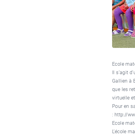
Ecole mat
Il s’agit d
Gallien à
que les re
virtuelle 
Pour en sa
:
http://w
Ecole mate
L’école m