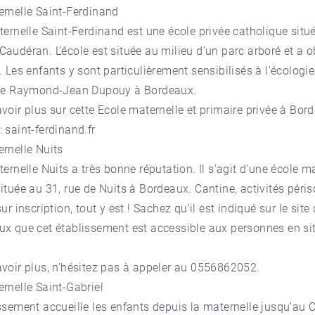
ernelle Saint-Ferdinand
aternelle Saint-Ferdinand est une école privée catholique situ
audéran. L’école est située au milieu d’un parc arboré et a 
 Les enfants y sont particulièrement sensibilisés à l’écologie
llée Raymond-Jean Dupouy à Bordeaux.
voir plus sur cette Ecole maternelle et primaire privée à Bor
:
saint-ferdinand.fr
rnelle Nuits
ternelle Nuits a très bonne réputation. Il s’agit d’une école m
tuée au 31, rue de Nuits à Bordeaux. Cantine, activités péris
ur inscription, tout y est ! Sachez qu’il est indiqué sur le site 
x que cet établissement est accessible aux personnes en si
.
voir plus, n’hésitez pas à appeler au 0556862052.
rnelle Saint-Gabriel
issement accueille les enfants depuis la maternelle jusqu’au C