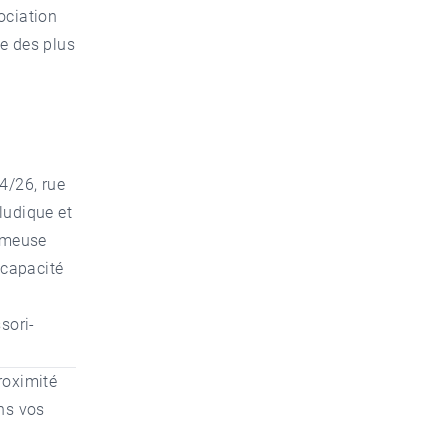
ociation
ne des plus
.
24/26, rue
 ludique et
fameuse
 capacité
sori-
roximité
ans vos