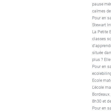
pause mér
calmes de 
Pour en sa
Stewart In
La Petite 
classes so
d’apprendre
située da
plus ? Ell
Pour en sa
ecolebili
Ecole mat
L’école m
Bordeaux. 
8h30 et de
Pour en sa