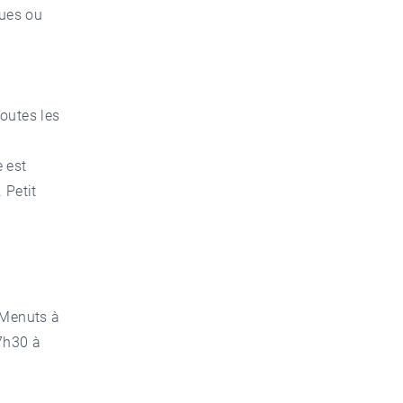
ques ou
outes les
e est
 Petit
 Menuts à
7h30 à