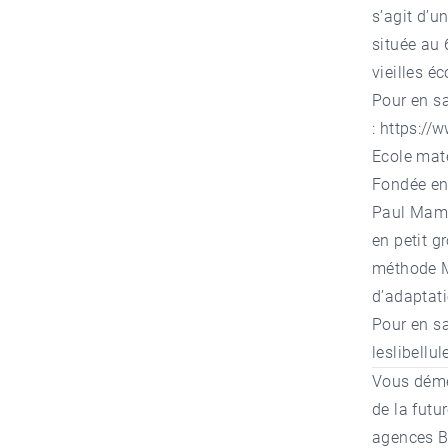
s’agit d’u
située au
vieilles e
Pour en sa
:
https://
Ecole mate
Fondée en
Paul Mamer
en petit g
méthode M
d’adaptat
Pour en sa
leslibellul
Vous démé
de la futu
agences 