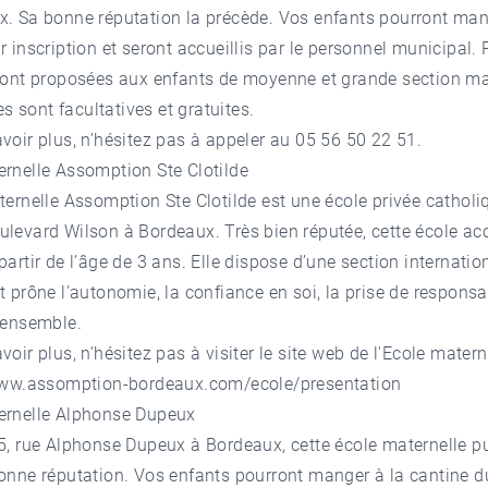
x. Sa bonne réputation la précède. Vos enfants pourront mang
r inscription et seront accueillis par le personnel municipal. 
 sont proposées aux enfants de moyenne et grande section m
lles sont facultatives et gratuites.
voir plus, n’hésitez pas à appeler au 05 56 50 22 51.
rnelle Assomption Ste Clotilde
aternelle Assomption Ste Clotilde est une école privée catholiq
levard Wilson à Bordeaux. Très bien réputée, cette école acc
 partir de l’âge de 3 ans. Elle dispose d’une section internatio
t prône l’autonomie, la confiance en soi, la prise de responsabi
 ensemble.
voir plus, n’hésitez pas à visiter le site web de l'Ecole mater
www.assomption-bordeaux.com/ecole/presentation
ernelle Alphonse Dupeux
 5, rue Alphonse Dupeux à Bordeaux, cette école maternelle p
bonne réputation. Vos enfants pourront manger à la cantine d