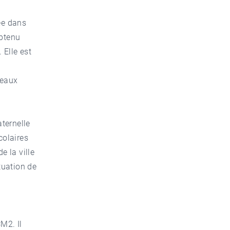
ée dans
obtenu
. Elle est
deaux
aternelle
colaires
de la ville
tuation de
M2. Il