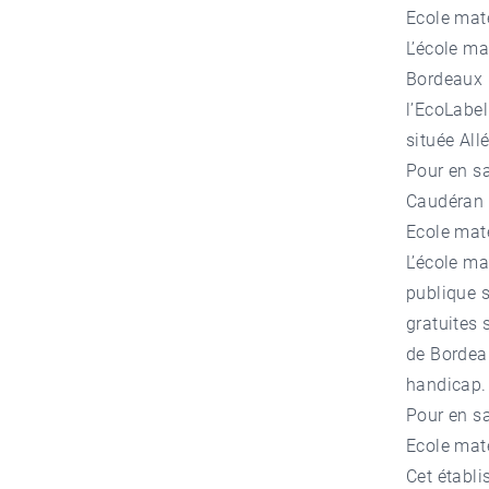
Ecole mat
L’école m
Bordeaux C
l’EcoLabel.
située A
Pour en sa
Caudéran 
Ecole mate
L’école ma
publique si
gratuites s
de Bordeau
handicap
Pour en sa
Ecole mate
Cet établ