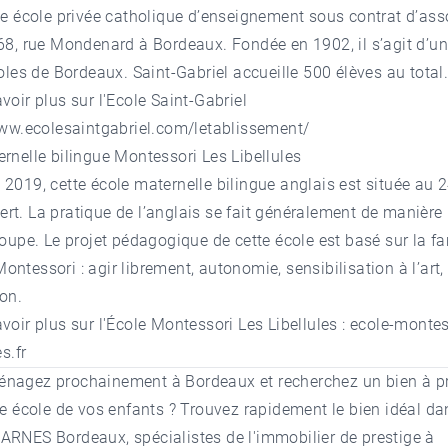
ne école privée catholique d’enseignement sous contrat d’ass
 68, rue Mondenard à Bordeaux. Fondée en 1902, il s’agit d’u
́coles de Bordeaux. Saint-Gabriel accueille 500 élèves au total
voir plus sur l'Ecole Saint-Gabriel
www.ecolesaintgabriel.com/letablissement/
rnelle bilingue Montessori Les Libellules
 2019, cette école maternelle bilingue anglais est située au 
t. La pratique de l’anglais se fait généralement de manière
roupe. Le projet pédagogique de cette école est basé sur la 
ontessori : agir librement, autonomie, sensibilisation à l’art,
ion.
voir plus sur l'École Montessori Les Libellules :
ecole-montes
es.fr
nagez prochainement à Bordeaux et recherchez un bien à p
re école de vos enfants ? Trouvez rapidement le bien idéal d
BARNES Bordeaux
, spécialistes de l'
immobilier de prestige à