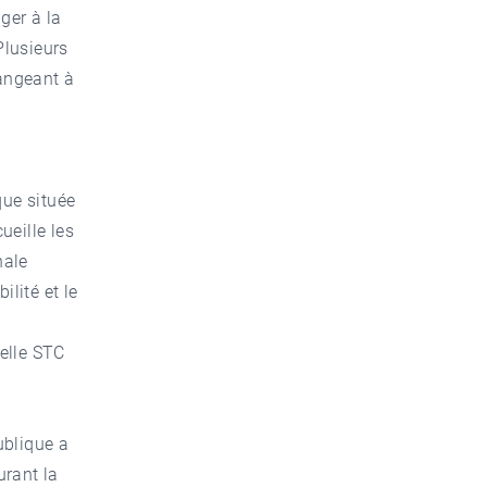
er à la
Plusieurs
angeant à
ue située
ueille les
nale
lité et le
nelle STC
ublique a
urant la