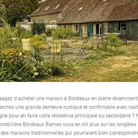
sagez d’acheter une
maison à Bordeaux
en pierre récemment
rchez une grande demeure rustique et confortable avec vast
e pour en faire votre résidence principale ou secondaire ? 
mobilière Bordeaux
Barnes vous en dit plus sur les longères
des maisons traditionnelles qui pourraient bien correspondre