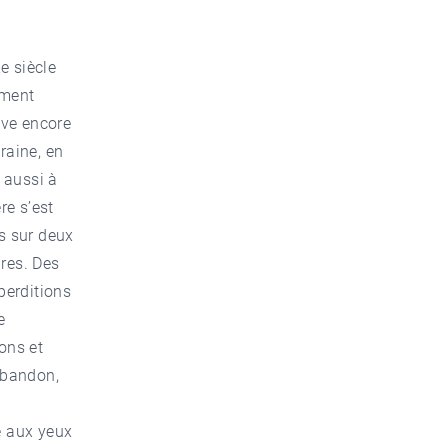
e siècle
ement
uve encore
raine, en
 aussi à
re s’est
is sur deux
ures. Des
perditions
e
ons et
’abandon,
e aux yeux