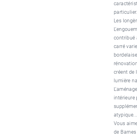
caractéris
particulie
Les longèr
L’engoueme
contribué 
carré vari
bordelaise
rénovation
créent de 
lumière na
L’aménage
intérieure
supplément
atypique..
Vous aimer
de
Barnes