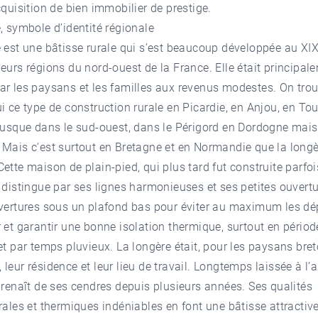
cquisition de bien immobilier de prestige.
e, symbole d’identité régionale
 est une bâtisse rurale qui s’est beaucoup développée au XIX
eurs régions du nord-ouest de la France. Elle était principal
ar les paysans et les familles aux revenus modestes. On tro
i ce type de construction rurale en Picardie, en Anjou, en Tou
jusque dans le sud-ouest, dans le Périgord en Dordogne mais
Mais c’est surtout en Bretagne et en Normandie que la longè
ette maison de plain-pied, qui plus tard fut construite parfo
 distingue par ses lignes harmonieuses et ses petites ouvert
uvertures sous un plafond bas pour éviter au maximum les dé
 et garantir une bonne isolation thermique, surtout en périod
et par temps pluvieux. La longère était, pour les paysans bret
leur résidence et leur lieu de travail. Longtemps laissée à l
 renaît de ses cendres depuis plusieurs années. Ses qualités
rales et thermiques indéniables en font une bâtisse attractiv