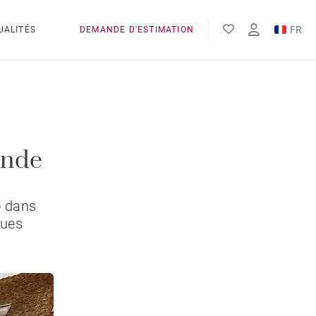
FR
UALITÉS
DEMANDE D'ESTIMATION
EN
onde
e dans
gues