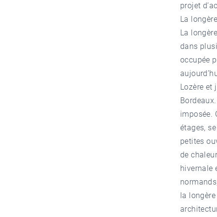
projet d’a
La longèr
La longère
dans plusi
occupée p
aujourd’hu
Lozère et 
Bordeaux. 
imposée. C
étages, se
petites o
de chaleur
hivernale 
normands, 
la longère
architectu