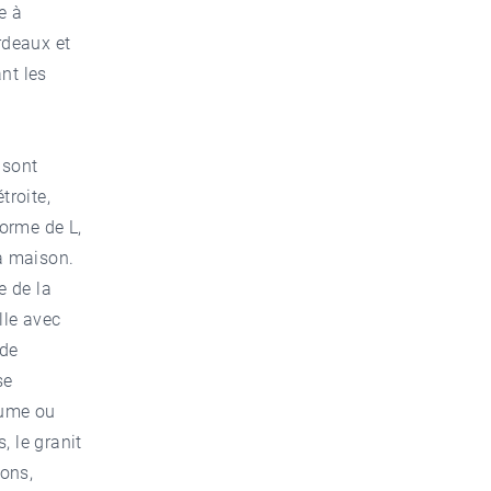
e à
rdeaux et
ant les
 sont
troite,
forme de L,
la maison.
e de la
lle avec
 de
se
aume ou
, le granit
nons,