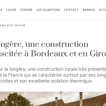
ER
LOUER
VENDRE
LES QUARTIERS
CONTACT
BARNES
ACT
deaux et en Gironde
ongère, une construction
iscitée à Bordeaux et en Gir
r la longère, une construction rurale très présent
de la France qui se caractérise surtout par ses lon
troites et son excellente isolation thermique.