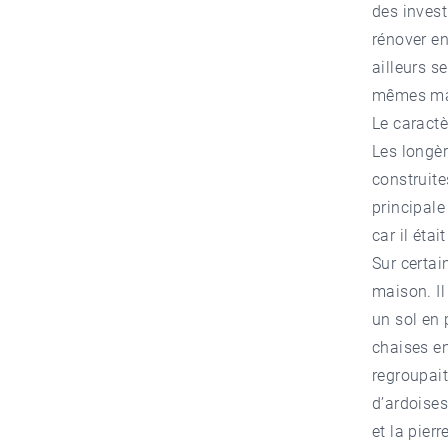
des inves
rénover e
ailleurs s
mêmes mat
Le caractè
Les longèr
construite
principale
car il éta
Sur certai
maison. Il
un sol en 
chaises en 
regroupait
d’ardoises
et la pier