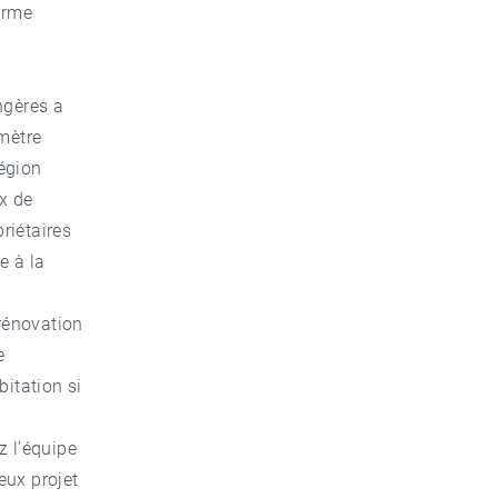
arme
ngères a
 mètre
égion
ux de
riétaires
e à la
rénovation
e
bitation si
z l’équipe
eux projet