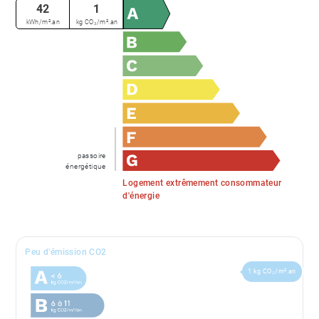
42
1
kWh/m².an
kg CO₂/m².an
passoire
énergétique
Logement extrêmement consommateur
d'énergie
Peu d'émission CO2
1 kg CO₂/m².an