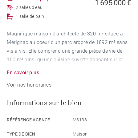
1 695 000 €
2 salles d'eau
1 salle de bain
Magnifique maison d'architecte de 320 m² située à
Mérignac au coeur d'un parc arboré de 1892 m² sans
vis à vis. Elle comprend une grande pièce de vie de
100 m² ainsi qu'une cuisine ouverte donnant sur la
terrasse et la piscine exposée sud, un atelier et une
En savoir plus
buanderie. L'espace nuit de plain pied dispose de deux
Voir nos honoraires
chambres avec salle d'eau et un dressing. Une
passerelle conduit à l'aile gauche de la maison
Informations sur le bien
aujourd'hui utilisée en bureaux mais facilement
transformable en chambres. Au sous-sol un garage de
50 m², une salle de jeux, une chambre et une salle de
RÉFÉRENCE AGENCE
M3138
bains. Un carport et un bassin d'agrément complètent
TYPE DE BIEN
Maison
ce bien rare situé à proximité du tram des commerces.