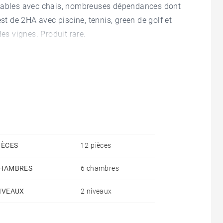
itables avec chais, nombreuses dépendances dont
st de 2HA avec piscine, tennis, green de golf et
es vignes. Produit rare.
IÈCES
12 pièces
HAMBRES
6 chambres
IVEAUX
2 niveaux