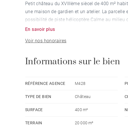
Petit château du XVIIIème siècel de 400 m² hab
une maison de gardien et un atelier. La parcelle e
possibilité de piste hélicoptère.Calme au milieu d
En savoir plus
Voir nos honoraires
Informations sur le bien
RÉFÉRENCE AGENCE
M428
P
TYPE DE BIEN
Château
C
SURFACE
400 m²
N
TERRAIN
20 000 m²