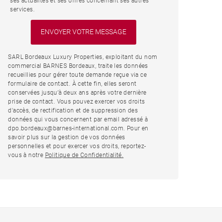
ses actualités et ses offres concernant ses autres
services.
SARL Bordeaux Luxury Properties, exploitant du nom
commercial BARNES Bordeaux, traite les données
recueillies pour gérer toute demande reçue via ce
formulaire de contact. À cette fin, elles seront
conservées jusqu’à deux ans après votre dernière
prise de contact. Vous pouvez exercer vos droits
d'accès, de rectification et de suppression des
données qui vous concernent par email adressé à
dpo.bordeaux@barnes-international.com. Pour en
savoir plus sur la gestion de vos données
personnelles et pour exercer vos droits, reportez-
vous à notre
Politique de Confidentialité.