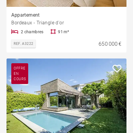
Appartement
Bordeaux - Triangle d'or
2 chambres
91 m²
650 000 €
REF. A3222
OFFRE
EN
COURS