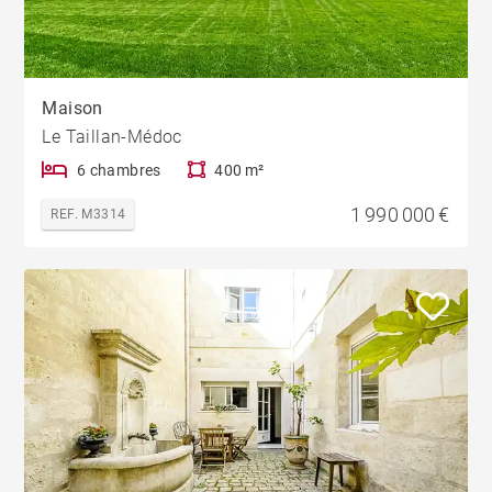
Maison
Le Taillan-Médoc
6 chambres
400 m²
1 990 000 €
REF. M3314