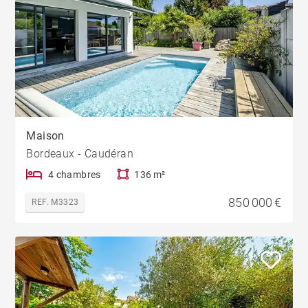
Maison
Bordeaux - Caudéran
4 chambres
136 m²
850 000 €
REF. M3323