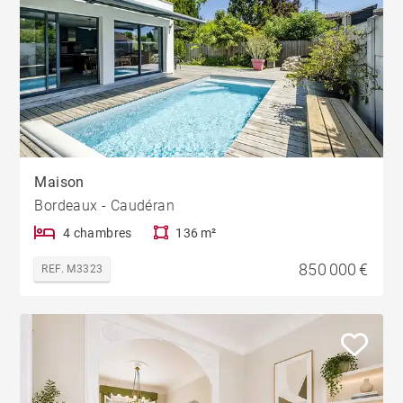
Maison
Bordeaux - Caudéran
4 chambres
136 m²
850 000 €
REF. M3323