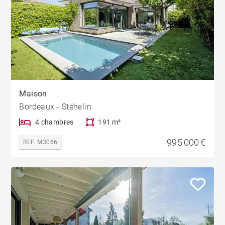
Maison
Bordeaux - Stéhelin
4 chambres
191 m²
995 000 €
REF. M3066