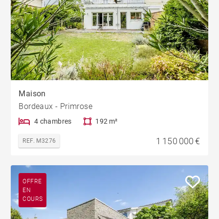
Maison
Bordeaux - Primrose
4 chambres
192 m²
1 150 000 €
REF. M3276
OFFRE
EN
COURS