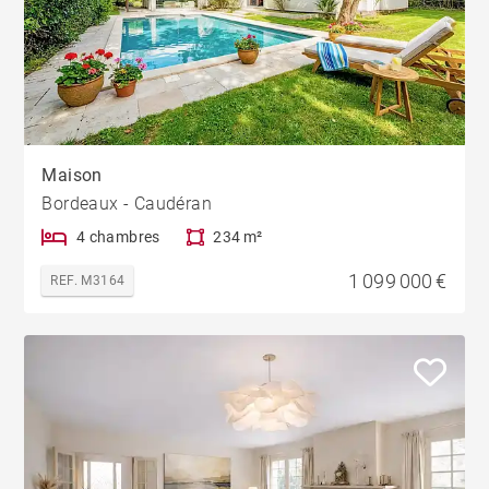
Maison
Bordeaux - Caudéran
4 chambres
234 m²
1 099 000 €
REF. M3164