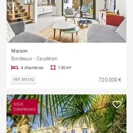
Maison
Bordeaux - Caudéran
4 chambres
130 m²
720 000 €
REF. M3192
SOUS
COMPROMIS