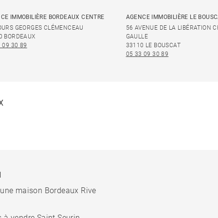
CE IMMOBILIÈRE BORDEAUX CENTRE
AGENCE IMMOBILIÈRE LE BOUS
OURS GEORGES CLÉMENCEAU
56 AVENUE DE LA LIBÉRATION 
0 BORDEAUX
GAULLE
 09 30 89
33110 LE BOUSCAT
05 33 09 30 89
X
N
 une maison Bordeaux Rive
 à vendre Saint Seurin