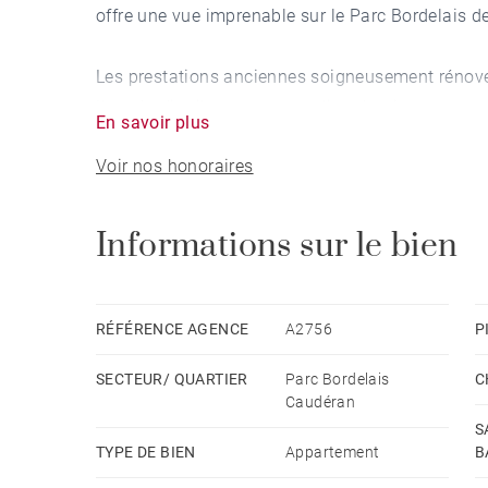
offre une vue imprenable sur le Parc Bordelais 
Les prestations anciennes soigneusement rénové
L’entrée distribue un vaste séjour lumineux, une
En savoir plus
avec sa salle d’eau attenante et son dressing.
Voir nos honoraires
À l’étage, un grand palier pouvant servir d’espac
une salle de bains.
Un cellier indépendant complète ce bien rare, all
Informations sur le bien
environnement privilégié.
(Proposition d'aménagement virtuel non contract
RÉFÉRENCE AGENCE
A2756
P
SECTEUR/ QUARTIER
Parc Bordelais
C
Caudéran
S
TYPE DE BIEN
Appartement
B