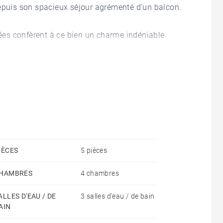
depuis son spacieux séjour agrémenté d’un balcon.
es confèrent à ce bien un charme indéniable.
 cuisine dinatoire ainsi qu’une première chambre
e bureau dessert trois chambres, une salle d'eau et
iant cachet de l’ancien et confort moderne, dans un
uelle)
IÈCES
5 pièces
HAMBRES
4 chambres
ALLES D'EAU / DE
3 salles d'eau / de bain
AIN