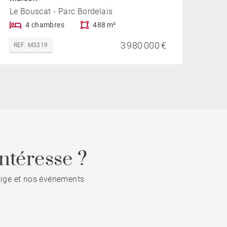
Le Bouscat - Parc Bordelais
4 chambres
488 m²
3 980 000 €
REF. M3319
ntéresse ?
stige et nos événements