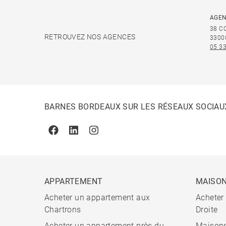
AGEN
38 C
RETROUVEZ NOS AGENCES
3300
05 33
BARNES BORDEAUX SUR LES RÉSEAUX SOCIAU
Facebook
Linkedin
Instagram
APPARTEMENT
MAISO
Acheter un appartement aux
Acheter
Chartrons
Droite
Acheter un appartement près du
Maisons