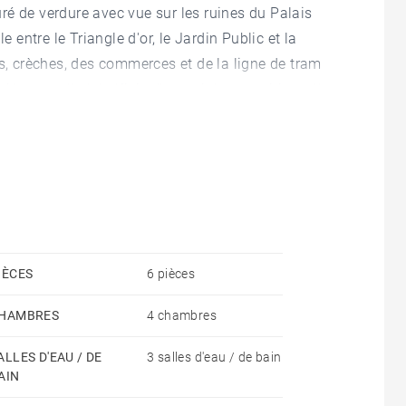
é de verdure avec vue sur les ruines du Palais
e entre le Triangle d'or, le Jardin Public et la
es, crèches, des commerces et de la ligne de tram
re car elle bénéficie d'une triple exposition, elle
et possède 4 chambres lumineuses dont une suite
ot, deux salles de bain et une salle d'eau, et de
sine). Le séjour s'ouvre sur une terrasse et le jardin
iscine couverte chauffée avec nage à contre-courant.
ante de plain-pied sur une place complète cet
position d’aménagement virtuel non contractuelle
IÈCES
6 pièces
HAMBRES
4 chambres
ALLES D'EAU / DE
3 salles d'eau / de bain
AIN