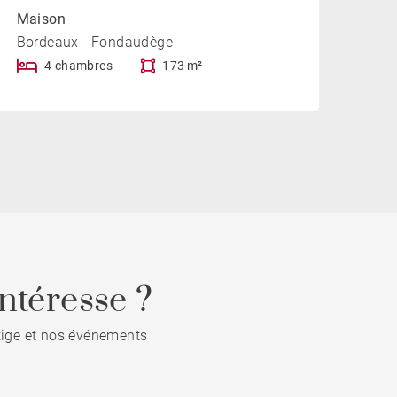
Maison
Bordeaux - Fondaudège
4 chambres
173 m²
ntéresse ?
stige et nos événements