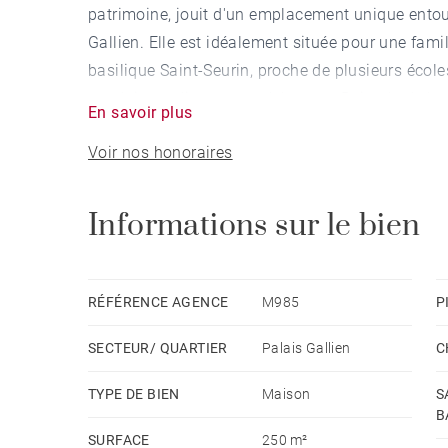
patrimoine, jouit d'un emplacement unique entour
Gallien. Elle est idéalement située pour une famill
basilique Saint-Seurin, proche de plusieurs écol
conduisant directement à la gare. Baignée de lumiè
En savoir plus
se développe sur une surface totale de 287 m² 
Voir nos honoraires
parentale de plain-pied sur un jardin en cœur d'il
vastes espaces à vivre (séjour, salle à manger cui
qui se prolonge par un jardin d'hiver avec une p
Informations sur le bien
Un grand atelier très clair avec entrée indépend
ensemble au charme romantique et atypique. Pro
RÉFÉRENCE AGENCE
M985
P
SECTEUR/ QUARTIER
Palais Gallien
C
TYPE DE BIEN
Maison
S
B
SURFACE
250 m²