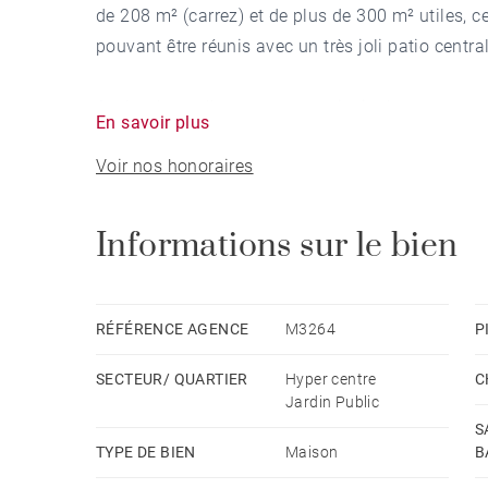
de 208 m² (carrez) et de plus de 300 m² utiles,
pouvant être réunis avec un très joli patio central
Au 1er étage, l’appartement principal se compose
En savoir plus
belles prestations anciennes, (cheminée et haut
Voir nos honoraires
salle à manger un salon pouvant devenir une cha
calme et donnant sur cour, distribue un bureau, 
Au rez-de-chaussée et indépendant, un appartem
Informations sur le bien
principal ou être une source de revenu supplémen
Un garage pour deux voitures, une cave et une 
RÉFÉRENCE AGENCE
M3264
P
dans un quartier prisé pour ses commodités, à q
SECTEUR/ QUARTIER
Hyper centre
C
Jardin Public
S
TYPE DE BIEN
Maison
B