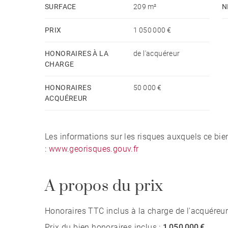
SURFACE
209 m²
N
PRIX
1 050 000 €
HONORAIRES À LA
de l'acquéreur
CHARGE
HONORAIRES
50 000 €
ACQUÉREUR
Les informations sur les risques auxquels ce bie
:
www.georisques.gouv.fr
A propos du prix
Honoraires TTC inclus à la charge de l'acquéreur
Prix du bien honoraires inclus :
1 050 000 €