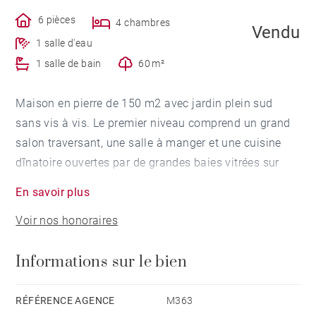
6 pièces
4 chambres
Vendu
1 salle d'eau
1 salle de bain
60 m²
Maison en pierre de 150 m2 avec jardin plein sud
sans vis à vis. Le premier niveau comprend un grand
salon traversant, une salle à manger et une cuisine
dînatoire ouvertes par de grandes baies vitrées sur
l'extérieur et une buanderie. A l'étage, quatre
En savoir plus
chambres dont deux donnant sur une terrasse, une
Voir nos honoraires
salle de bains et une salle d'eau. Rénovation récente
de qualité.
Informations sur le bien
RÉFÉRENCE AGENCE
M363