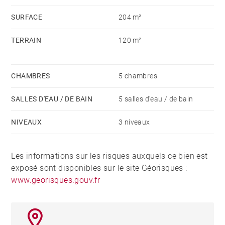
SURFACE
204 m²
Dans le jardin, dépendance de 17 m² avec chambre et
salle de douche.
TERRAIN
120 m²
Maison climatisée. Grand sous-sol sain.
Possibilité de location de parkings à proximité.
CHAMBRES
5 chambres
SALLES D'EAU / DE BAIN
5 salles d'eau / de bain
NIVEAUX
3 niveaux
Les informations sur les risques auxquels ce bien est
exposé sont disponibles sur le site Géorisques :
www.georisques.gouv.fr