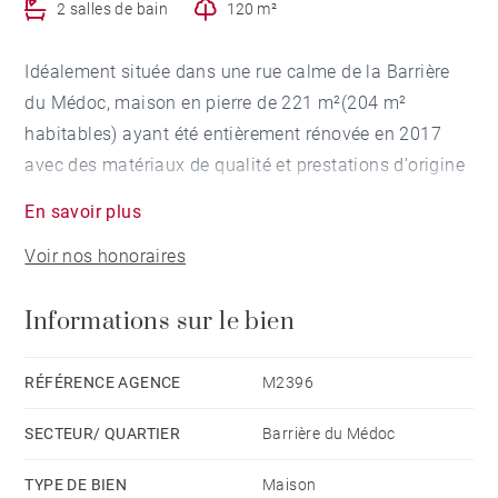
2 salles de bain
120 m²
Idéalement située dans une rue calme de la Barrière
du Médoc, maison en pierre de 221 m²(204 m²
habitables) ayant été entièrement rénovée en 2017
avec des matériaux de qualité et prestations d'origine
conservées. La maison comprend une entrée, un
En savoir plus
double séjour ouvert sur le jardin et la piscine
Voir nos honoraires
(chauffée et volet immergé) par une grande verrière,
une cuisine dînatoire côté rue et un espace bureau.
Informations sur le bien
A l'étage, une chambre avec salle de bains côté rue et
deux chambres avec chacune sa salle de douche côté
RÉFÉRENCE AGENCE
M2396
jardin. Au dernier niveau, une grande suite sous
SECTEUR/ QUARTIER
Barrière du Médoc
rampants avec espace dressing, salle de bains et
espace bureau.
TYPE DE BIEN
Maison