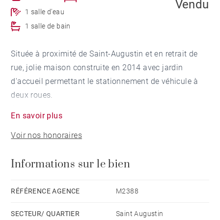
Vendu
1 salle d'eau
1 salle de bain
Située à proximité de Saint-Augustin et en retrait de
rue, jolie maison construite en 2014 avec jardin
d'accueil permettant le stationnement de véhicule à
deux roues.
Au rez-de-chaussée, l'entrée dessert une pièce de vie
En savoir plus
très lumineuse d'environ 44 m² avec cuisine ouverte,
Voir nos honoraires
donnant sur un jardin sans vis à vis, exposé Ouest et
bénéficiant d'une piscine. Une chambre de plain pied
Informations sur le bien
avec salle d'eau ainsi qu'un cellier complètent ce
niveau. A l'étage, un palier dessert deux grandes
chambres, une salle de bains, ainsi qu'un débarras.
RÉFÉRENCE AGENCE
M2388
Cette maison comprend un garage de 12 m².
SECTEUR/ QUARTIER
Saint Augustin