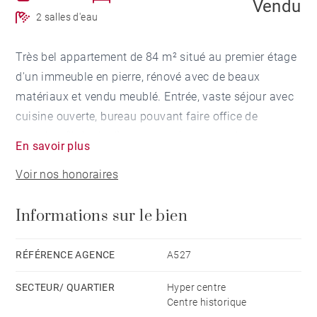
Vendu
2 salles d'eau
Très bel appartement de 84 m² situé au premier étage
d'un immeuble en pierre, rénové avec de beaux
matériaux et vendu meublé. Entrée, vaste séjour avec
cuisine ouverte, bureau pouvant faire office de
chambre (lit intégré), grande suite parentale avec
En savoir plus
home cinéma, jacuzzi, salle d'eau et dressing. Une
Voir nos honoraires
mezzanine avec chambre d’appoint, un sauna, une
buanderie et une seconde salle d'eau complètent ce
Informations sur le bien
joli appartement. Cave privative. Local vélos.
RÉFÉRENCE AGENCE
A527
SECTEUR/ QUARTIER
Hyper centre
Centre historique