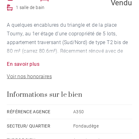
Vendu
1 salle de bain
A quelques encablures du triangle et de la place
Tourny, au 1er étage d'une copropriété de 5 lots,
appartement traversant (Sud/Nord) de type T2 bis de
80 m² (carrez 80.6m²). Récemment rénové avec de
belles prestations. Cet appartement est composé d'un
En savoir plus
double séjour avec cuisine américaine, d'une chambre
Voir nos honoraires
avec dressing, d'une salle de bains (douche italienne
et baignoire) et d'un bureau.
Informations sur le bien
RÉFÉRENCE AGENCE
A350
SECTEUR/ QUARTIER
Fondaudège