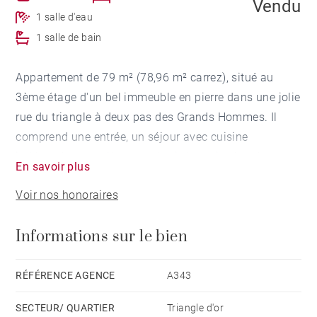
Vendu
1 salle d'eau
1 salle de bain
Appartement de 79 m² (78,96 m² carrez), situé au
3ème étage d'un bel immeuble en pierre dans une jolie
rue du triangle à deux pas des Grands Hommes. Il
comprend une entrée, un séjour avec cuisine
indépendante entièrement équipée, trois chambres,
En savoir plus
une salle de bains et une salle d'eau. Une grande cave
Voir nos honoraires
complète ce bien idéalement bien placé. Possibilité
location parking à proximité.
Informations sur le bien
RÉFÉRENCE AGENCE
A343
SECTEUR/ QUARTIER
Triangle d'or