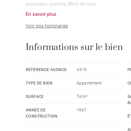
ascenseur, parking (Box) et cave.
En savoir plus
Voir nos honoraires
Informations sur le bien
RÉFÉRENCE AGENCE
A319
P
TYPE DE BIEN
Appartement
C
SURFACE
74 m²
S
B
ANNÉE DE
1967
CONSTRUCTION
É
A