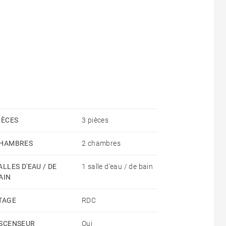
IÈCES
3 pièces
HAMBRES
2 chambres
ALLES D'EAU / DE
1 salle d'eau / de bain
AIN
TAGE
RDC
SCENSEUR
Oui