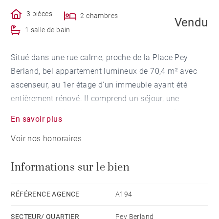
3 pièces
2 chambres
Vendu
1 salle de bain
Situé dans une rue calme, proche de la Place Pey
Berland, bel appartement lumineux de 70,4 m² avec
ascenseur, au 1er étage d'un immeuble ayant été
entièrement rénové. Il comprend un séjour, une
cuisine, deux chambres et un salle de bains. Ce bien
En savoir plus
idéalement situé, possède de beaux volumes.
Voir nos honoraires
Possibilité d'acquérir un parking dans l'immeuble en
sus du prix.
Informations sur le bien
RÉFÉRENCE AGENCE
A194
SECTEUR/ QUARTIER
Pey Berland