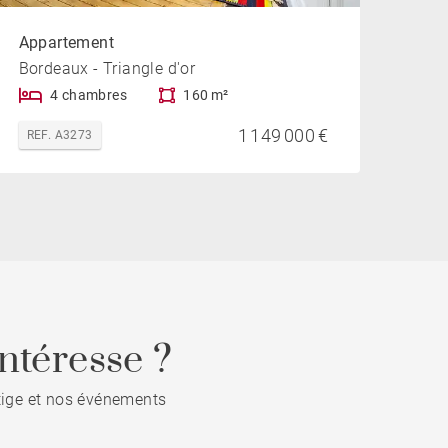
Appartement
Bordeaux - Triangle d'or
4 chambres
160 m²
1 149 000 €
REF. A3273
ntéresse ?
stige et nos événements