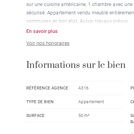
sur une cuisine américaine, 1 chambre avec une s
sécurisé. Appartement vendu meublé entièrement.
communes en bon état. Aucun travaux prévus.
En savoir plus
Voir nos honoraires
Informations sur le bien
RÉFÉRENCE AGENCE
A316
P
TYPE DE BIEN
Appartement
C
SURFACE
50 m²
S
B