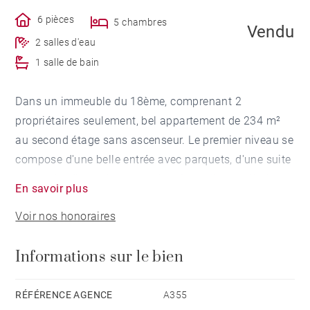
6 pièces
5 chambres
Vendu
2 salles d'eau
1 salle de bain
Dans un immeuble du 18ème, comprenant 2
propriétaires seulement, bel appartement de 234 m²
au second étage sans ascenseur. Le premier niveau se
compose d'une belle entrée avec parquets, d'une suite
parentale, d'un salon avec cheminée, d'une salle à
En savoir plus
manger et d'une cuisine fermée avec tomettes. Au
Voir nos honoraires
second, l'espace est dédié à 3 chambres, deux salles
d'eau, une buanderie et une mezzanine de 35 m² qu'il
Informations sur le bien
est possible de transformer en terrasse. Travaux de
rafraîchissement à prévoir.
RÉFÉRENCE AGENCE
A355