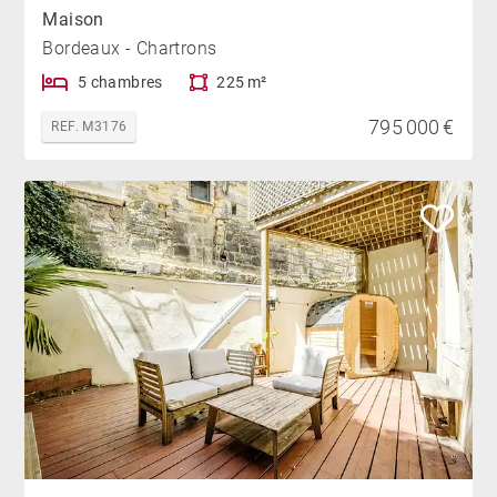
Maison
Bordeaux - Chartrons
5 chambres
225 m²
795 000 €
REF. M3176