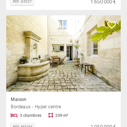
1 650 000 €
REF. A3327
Maison
Bordeaux - Hyper centre
3 chambres
209 m²
1 050 000 €
REF. M3264