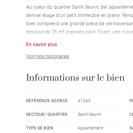
Au coeur du quartier Saint-Seurin, bel apparteme
dernier étage d'un petit immeuble en pierre. Rén
bien comprend une grande pièce de vie travers
terrasse de 26 m² exposée plein Ouest, une cuisi
premier niveau. Au deuxième niveau, un grand pal
En savoir plus
de bains attenante, deux chambres dont une avec
Voir nos honoraires
combles.
Informations sur le bien
RÉFÉRENCE AGENCE
A1245
P
SECTEUR/ QUARTIER
Saint-Seurin
C
TYPE DE BIEN
Appartement
S