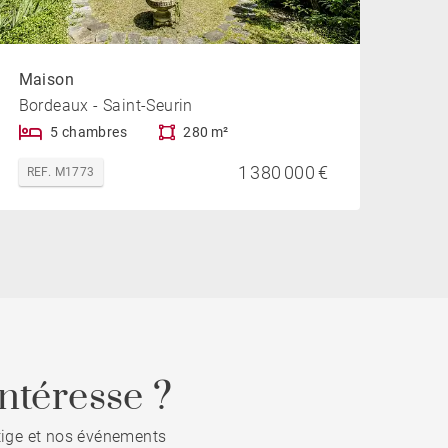
Maison
Bordeaux - Saint-Seurin
5 chambres
280 m²
1 380 000 €
REF. M1773
ntéresse ?
stige et nos événements