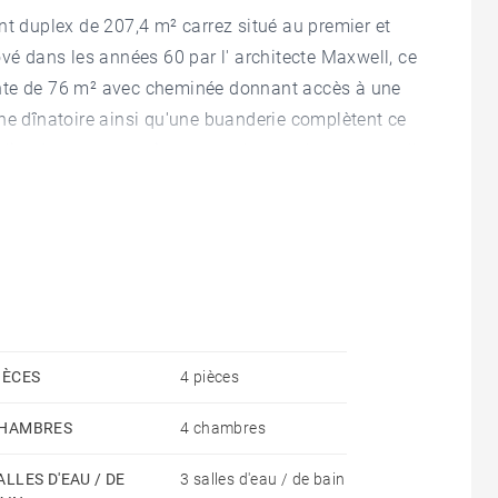
nt duplex de 207,4 m² carrez situé au premier et
ové dans les années 60 par l' architecte Maxwell, ce
ante de 76 m² avec cheminée donnant accès à une
ne dînatoire ainsi qu'une buanderie complètent ce
ier dessert une suite parentale avec bureau et salle
 pièce d'eau, une salle de bains ainsi que des
IÈCES
4 pièces
HAMBRES
4 chambres
ALLES D'EAU / DE
3 salles d'eau / de bain