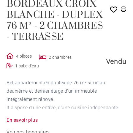
BORDEAUX CROIX
BLANCHE - DUPLEX
76 M² - 2 CHAMBRES
- TERRASSE
4 pièces
2 chambres
Vendu
1 salle d'eau
Bel appartement en duplex de 76 m² situé au
deuxième et dernier étage d'un immeuble
intégralement rénové.
Il dispose d'une entrée, d'une cuisine indépendante
avec terrasse, d'un double séjour donnant également
En savoir plus
sur une terrasse, d'une chambre avec salle d'eau et
Voir nos honoraires
d'une seconde chambre en duplex.