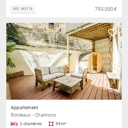
795 000 €
REF. M3176
Appartement
Bordeaux - Chartrons
2 chambres
99 m²