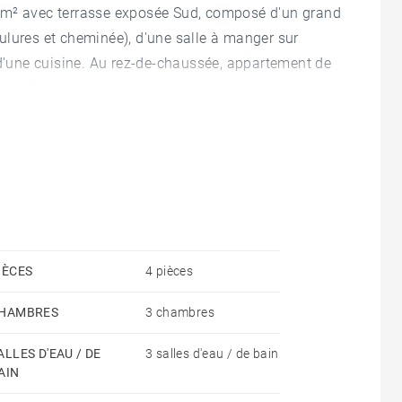
 m² avec terrasse exposée Sud, composé d'un grand
ulures et cheminée), d'une salle à manger sur
 d'une cuisine. Au rez-de-chaussée, appartement de
din (67 m²). Il est composé de deux pièces de 21 m²
mobilier est complété par deux caves de 16 & 17
IÈCES
4 pièces
HAMBRES
3 chambres
ALLES D'EAU / DE
3 salles d'eau / de bain
AIN