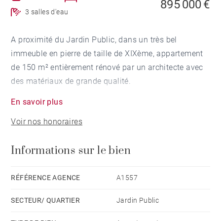
895 000 €
3 salles d'eau
A proximité du Jardin Public, dans un très bel
immeuble en pierre de taille de XIXème, appartement
de 150 m² entièrement rénové par un architecte avec
des matériaux de grande qualité.
Situé au rez-de-chaussée surélevé de l'immeuble, il
En savoir plus
comprend une entrée, un salon sur rue ainsi qu'une
Voir nos honoraires
cuisine dînatoire haut de gamme meublée et équipée
et donnant sur un patio. Une chambre avec salle d'eau
Informations sur le bien
complète ce niveau. Au 1er étage, grande suite
parentale avec dressing sur mesure et salle de douche
ainsi qu'une chambre avec rangements sur mesure et
RÉFÉRENCE AGENCE
A1557
une salle de douche.
SECTEUR/ QUARTIER
Jardin Public
Le sous-sol comprend une buanderie/cellier ainsi
qu'une cave. Une place de stationnement en