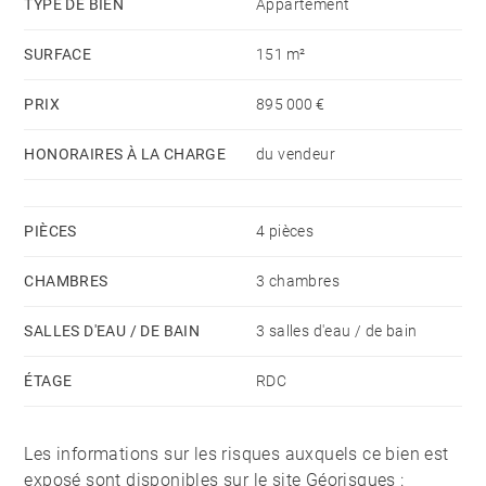
TYPE DE BIEN
Appartement
amodiation dans une rue voisine et un local vélos au
SURFACE
151 m²
sein même de l'immeuble complètent ce bien rare.
PRIX
895 000 €
HONORAIRES À LA CHARGE
du vendeur
PIÈCES
4 pièces
CHAMBRES
3 chambres
SALLES D'EAU / DE BAIN
3 salles d'eau / de bain
ÉTAGE
RDC
Les informations sur les risques auxquels ce bien est
exposé sont disponibles sur le site Géorisques :