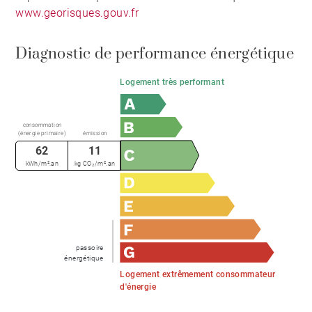
www.georisques.gouv.fr
Diagnostic de performance énergétique
Logement très performant
consommation
(énergie primaire)
émission
62
11
kWh/m².an
kg CO₂/m².an
passoire
énergétique
Logement extrêmement consommateur
d'énergie