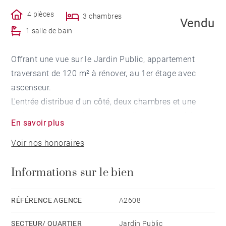
4 pièces
3 chambres
Vendu
1 salle de bain
Offrant une vue sur le Jardin Public, appartement
traversant de 120 m² à rénover, au 1er étage avec
ascenseur.
L'entrée distribue d'un côté, deux chambres et une
salle à manger sur balcon, et de l'autre, une cuisine
En savoir plus
séparée, une salle d'eau, une buanderie, une chambre
Voir nos honoraires
et un salon avec vue sur le Jardin Public.
Une grand cave complètent cet appartement.
Informations sur le bien
Deux place de parkings dans une rue à proximité
immédiate est possible en option.
(Proposition d'aménagement virtuel non contractuelle)
RÉFÉRENCE AGENCE
A2608
SECTEUR/ QUARTIER
Jardin Public