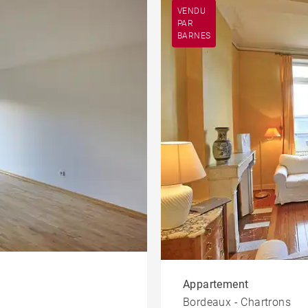
ement
Maison
Terrain
VENDU
PAR
BARNES
t
Château
Bureau et
commerce
ouse
Propriété
Appartement
Bordeaux - Chartrons