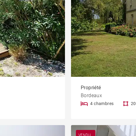
Propriété
Bordeaux
4 chambres
20
VENDU