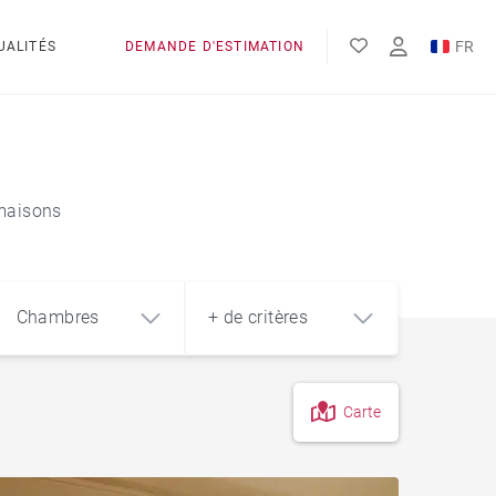
FR
UALITÉS
DEMANDE D'ESTIMATION
EN
 maisons
Chambres
+ de critères
Carte
4
5+
m²