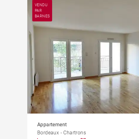
Appart
VENDU
PAR
BARNES
Lof
Penth
Appartement
Bordeaux - Chartrons