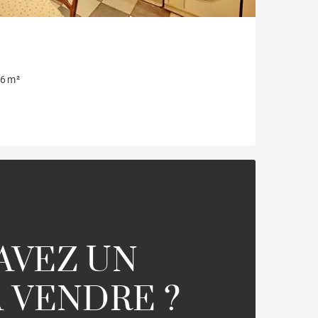
6 m²
AVEZ UN
A VENDRE ?