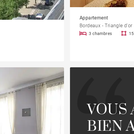
Appartement
Bordeaux - Triangle d'or
3 chambres
15
VOUS 
BIEN 