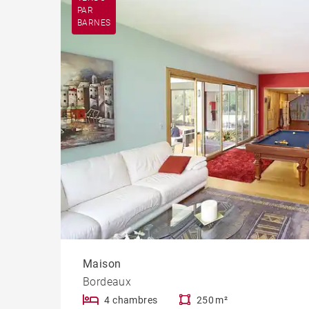
PAR
BARNES
Maison
Bordeaux
4 chambres
250 m²