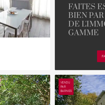
FAITES 
BIEN PAR
DE L'IMM
GAMME
F
VENDU
PAR
BARNES