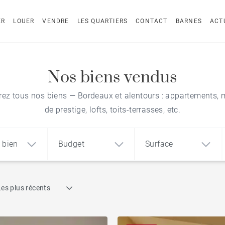
ER
LOUER
VENDRE
LES QUARTIERS
CONTACT
BARNES
ACT
Nos biens vendus
ez tous nos biens — Bordeaux et alentours : appartements,
de prestige, lofts, toits-terrasses, etc.
 bien
Budget
Surface
Recherche par référence
Les plus récents
1
2
3
m²
€
€