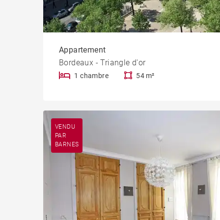
Appartement
Bordeaux - Triangle d'or
1 chambre
54 m²
VENDU
PAR
BARNES