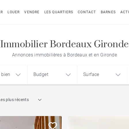
ER
LOUER
VENDRE
LES QUARTIERS
CONTACT
BARNES
ACT
Immobilier Bordeaux Gironde
Annonces immobilières à Bordeaux et en Gironde
 bien
Budget
Surface
Recherche par référence
Les plus récents
1
2
3
m²
€
€
Terrasse
ement
Maison
Loft
Piscine