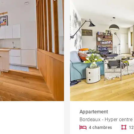
Jardin
Salle de sport
eau
Bureau et
Immeuble
commerce
Ascenseur
Patio
Vue dégagée
iété
Cheminée
À rénover
Climatisation
Vue Dordogne
Appartement
Bordeaux - Hyper centre
4 chambres
12