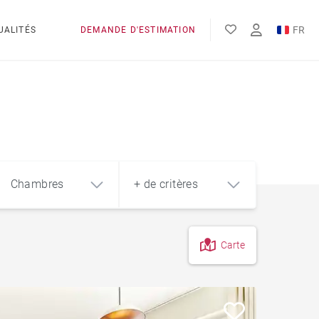
FR
UALITÉS
DEMANDE D'ESTIMATION
EN
Chambres
+ de critères
Carte
4
5+
m²
Cave
Garage