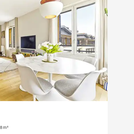
Cave à vin
Salle cinéma
Parking
Dépendance
Exclusivité
Vue Garonne
Balcon
Parc
8 m²