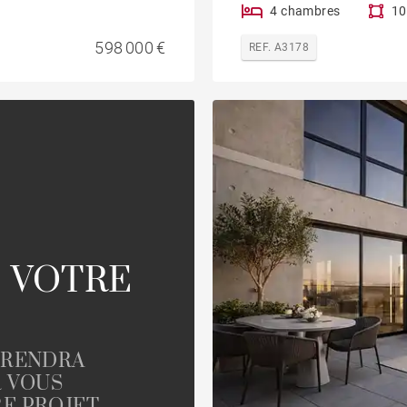
4 chambres
10
598 000 €
REF. A3178
 VOTRE
PRENDRA
R VOUS
E PROJET