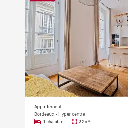
Chât
Propr
Appartement
Bordeaux - Hyper centre
1 chambre
32 m²