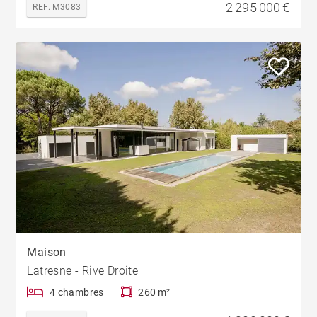
2 295 000 €
REF. M3083
Maison
Latresne - Rive Droite
4 chambres
260 m²