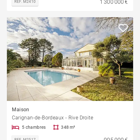
1 300 000 €
REF. M2410
Maison
Carignan-de-Bordeaux - Rive Droite
5 chambres
348 m²
995 000 €
REF. M2517