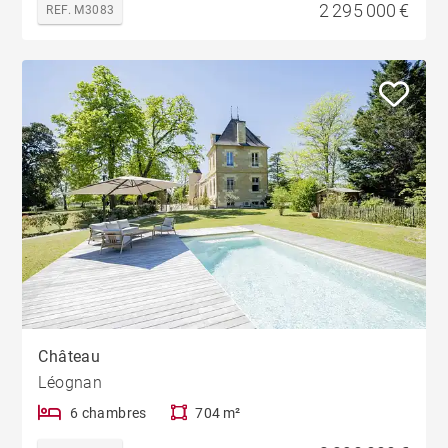
2 295 000 €
REF. M3083
Château
Léognan
6 chambres
704 m²