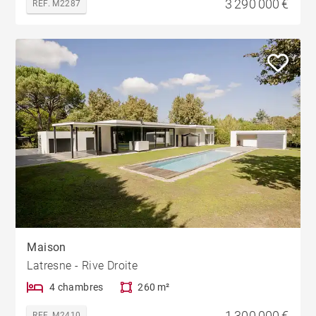
3 290 000 €
REF. M2287
Maison
Latresne - Rive Droite
4 chambres
260 m²
1 300 000 €
REF. M2410