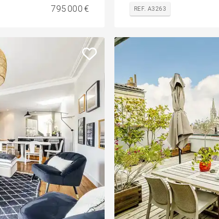
795 000 €
REF. A3263