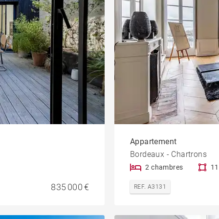
Appartement
Bordeaux - Chartrons
2 chambres
11
835 000 €
REF. A3131