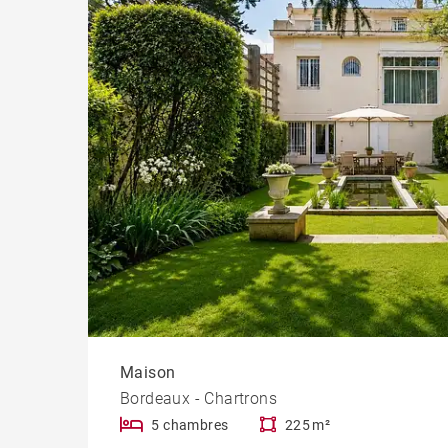
Chât
Propr
Maison
Bordeaux - Chartrons
5 chambres
225 m²