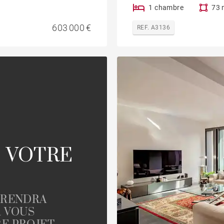
1 chambre
73 
603 000 €
REF. A3136
 VOTRE
PRENDRA
R VOUS