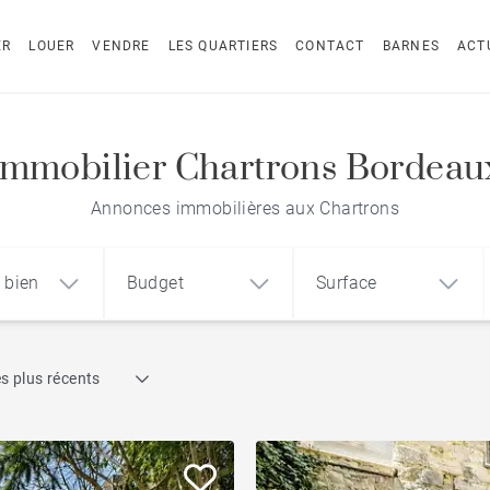
ER
LOUER
VENDRE
LES QUARTIERS
CONTACT
BARNES
ACT
Immobilier Chartrons Bordeau
Annonces immobilières aux Chartrons
 bien
Budget
Surface
Recherche par référence
s plus récents
1
2
3
m²
€
€
Terrasse
ement
Maison
Loft
Piscine