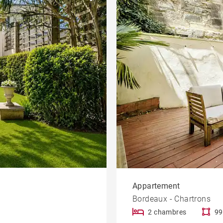
Jardin
Salle de sport
eau
Bureau et
Immeuble
commerce
Ascenseur
Patio
Vue dégagée
iété
Cheminée
À rénover
Climatisation
Vue Dordogne
Appartement
Bordeaux - Chartrons
2 chambres
99