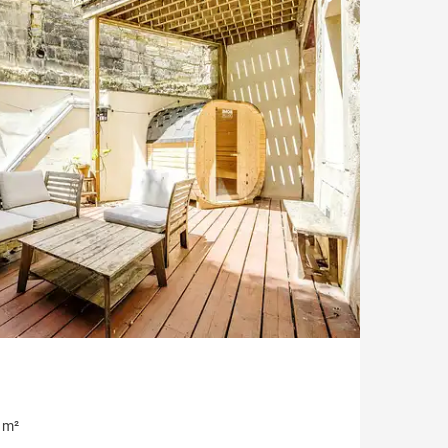
Cave à vin
Salle cinéma
Parking
Dépendance
Exclusivité
Vue Garonne
Balcon
Parc
 m²