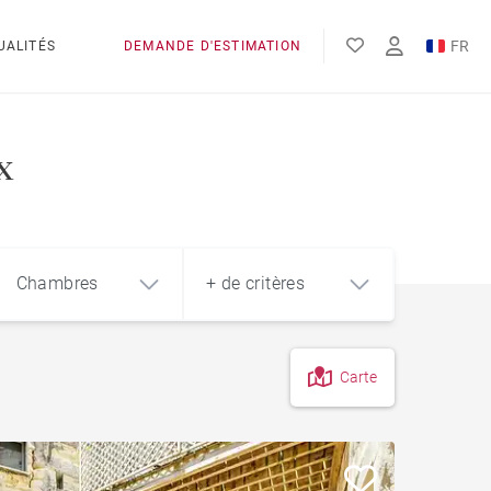
FR
UALITÉS
DEMANDE D'ESTIMATION
EN
x
Chambres
+ de critères
Carte
4
5+
m²
Cave
Garage