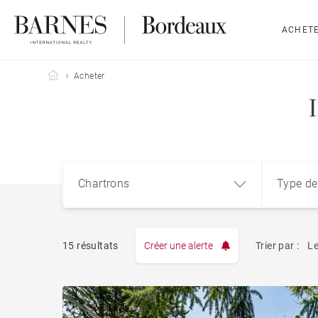
ACHET
Barnes Bordeaux
Acheter
Chartrons
Type de
15 résultats
Créer une alerte
Trier par :
Le
Appart
Chartrons