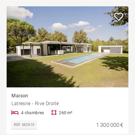
Maison
Latresne - Rive Droite
4 chambres
260 m²
1 300 000 €
REF. M2410