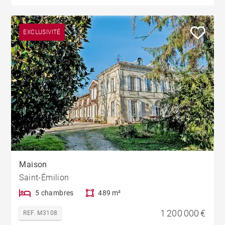
EXCLUSIVITÉ
Maison
Saint-Émilion
5 chambres
489 m²
1 200 000 €
REF. M3108